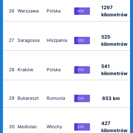
1297
26
Warszawa
Polska
30%
kilometrów
525
27
Saragossa
Hiszpania
26%
kilometrów
541
28
Kraków
Polska
25%
kilometrów
29
Bukareszt
Rumunia
653 km
25%
427
30
Mediolan
Włochy
22%
kilometrów